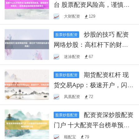
台 股票配资风险高，谨慎操
作防损失——投资者必知的
大财配资
129
配资风险警示
炒股的技巧 配资
股票炒股配资
网络炒股：高杠杆下的财富
机遇与风险！
迷涂配资
67
期货配资杠杆 现
股票炒股配资
货交易App：极速开户，闪电
交易！
凤凰配资
72
配资资深炒股配资
股票炒股配资
门户 十大配资平台榜单预
测：精选优质之选
顺配宝
79