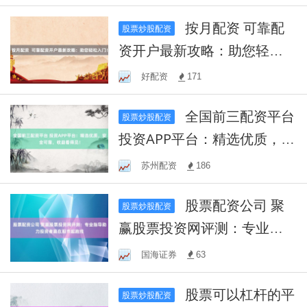
按月配资 可靠配
股票炒股配资
资开户最新攻略：助您轻松
入门！
好配资
171
全国前三配资平台
股票炒股配资
投资APP平台：精选优质，安
全可靠，收益看得见！
苏州配资
186
股票配资公司 聚
股票炒股配资
赢股票投资网评测：专业指
导助力投资者赢在股市起跑
国海证券
63
线
股票可以杠杆的平
股票炒股配资