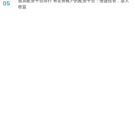
股票配资平台排行 有证券账户的配资平台：便捷投资，放大
05
收益
标签列表
配资炒股
股票百倍杠杆平台
杠杆炒股股票
杠杆融资炒股
配资论坛
配资查询
网上股票杠杆平台
十倍杠杆炒股
正规股票配资公司
买股票怎么开户
配资平台网址
配资咨询
全部话题标签