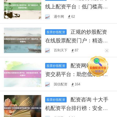
线上配资平台：低门槛高杠
杆，助您轻松炒股！
通牛网
62
正规的炒股配资
股票炒股配资
在线股票配资门户：精选平
台，助您盈利！
百利天下
87
配资网站 低息配
股票炒股配资
资交易平台：助您低成本投
资，轻松盈利！
国信配资
164
配资咨询 十大手
股票炒股配资
机配资平台排行榜：安全可
靠之选