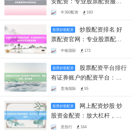
安配资：专业股票配资服
务，助您把握春季股市黄金
牛360配资
183
机遇！
炒股配资排名 好
股票炒股配资
票配资官网：专业股票配资
平台，助您轻松实现财富增
中银国际
173
值
股票配资平台排行
股票炒股配资
有证券账户的配资平台：便
捷投资，放大收益
贵海国际
55
网上配资炒股 炒
股票炒股配资
股资金配资：放大杠杆，助
您掘金股市！
亚投行
164