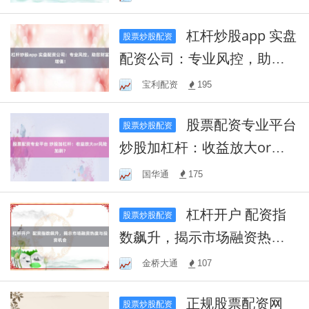
杠杆炒股app 实盘
股票炒股配资
配资公司：专业风控，助您
财富增值！
宝利配资
195
股票配资专业平台
股票炒股配资
炒股加杠杆：收益放大or风
险加剧？
国华通
175
杠杆开户 配资指
股票炒股配资
数飙升，揭示市场融资热度
与投资机会
金桥大通
107
正规股票配资网
股票炒股配资