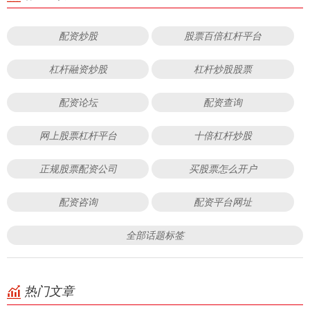
配资炒股
股票百倍杠杆平台
杠杆融资炒股
杠杆炒股股票
配资论坛
配资查询
网上股票杠杆平台
十倍杠杆炒股
正规股票配资公司
买股票怎么开户
配资咨询
配资平台网址
全部话题标签
热门文章