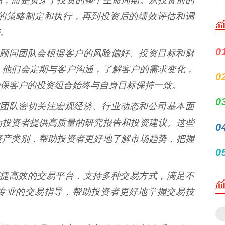
的策略制定和执行，再到投资后的绩效评估和调
。
0
的投资顾问团队会根据客户的风险偏好、投资目标和财
。他们会定期与客户沟通，了解客户的需求变化，
0
保客户的投资组合始终与自身目标保持一致。
0
的研究团队密切关注宏观经济、行业动态和公司基本面
为投资者提供高质量的研究报告和投资建议。这些
0
资产类别，帮助投资者更好地了解市场趋势，把握
0
提供便捷高效的交易平台，支持多种交易方式，满足不
专业的交易指导，帮助投资者更好地掌握交易技