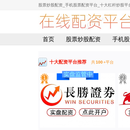
股票炒股配资_手机股票配资平台_十大杠杆炒股平
首页
股票炒股配资
手机股
十大配资平台推荐
共
100
+平台