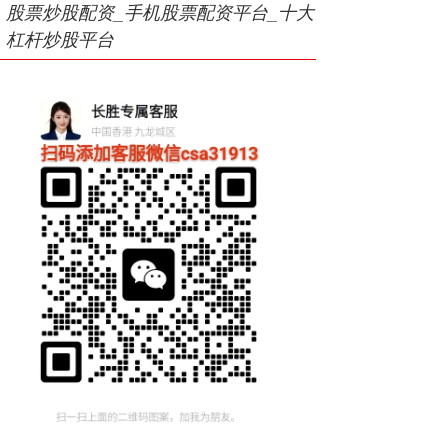
股票炒股配资_手机股票配资平台_十大
杠杆炒股平台