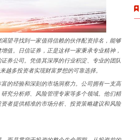
都渴望寻找到一家值得信赖的伙伴配资排名，能够
健增值。日信证券，正是这样一家秉承专业精神，
的证券公司。凭借其深厚的行业积淀、专业的团队
来越多投资者实现财富梦想的可靠选择。
丰富的经验和深刻的市场洞察力。公司拥有一支高
、研究分析师、风险管理专家等多个领域。他们精
投资者提供精准的市场分析、投资策略建议和风险
易，而是贯穿于投资的整个生命周期。从投资前的