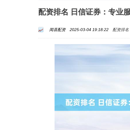
配资排名 日信证券：专业
配资排名
闻喜配资
2025-03-04 19:18:22