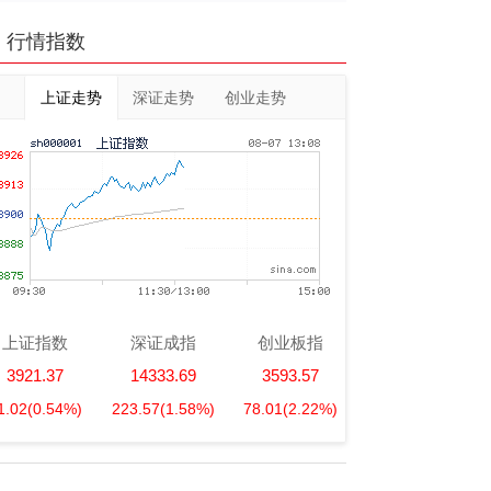
行情指数
上证走势
深证走势
创业走势
上证指数
深证成指
创业板指
3921.37
14333.69
3593.57
1.02
(0.54%)
223.57
(1.58%)
78.01
(2.22%)