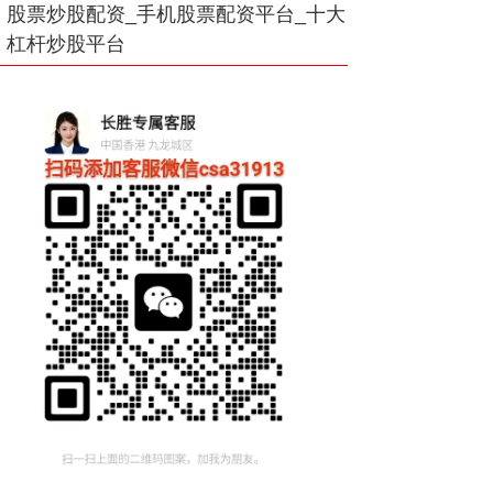
股票炒股配资_手机股票配资平台_十大
杠杆炒股平台