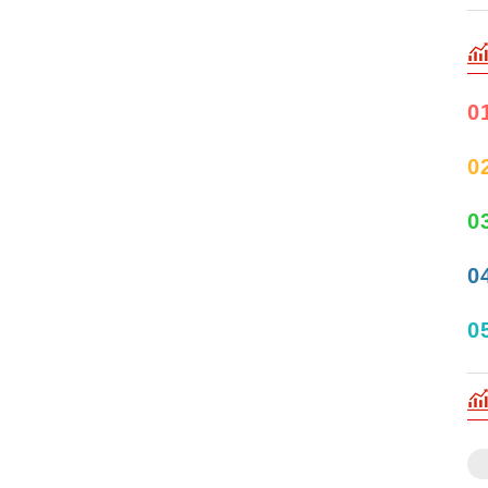
0
0
0
0
0