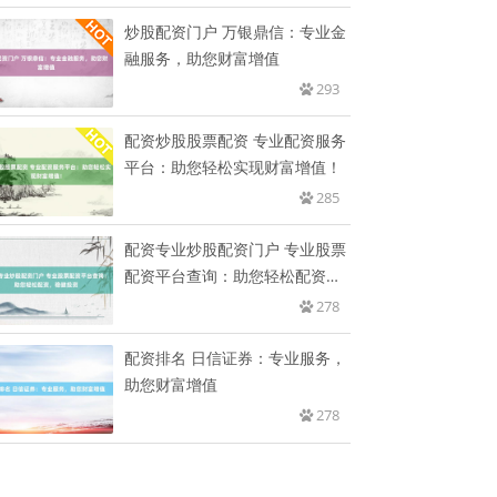
炒股配资门户 万银鼎信：专业金
融服务，助您财富增值
293
配资炒股股票配资 专业配资服务
平台：助您轻松实现财富增值！
285
配资专业炒股配资门户 专业股票
配资平台查询：助您轻松配资，
稳
278
配资排名 日信证券：专业服务，
助您财富增值
278