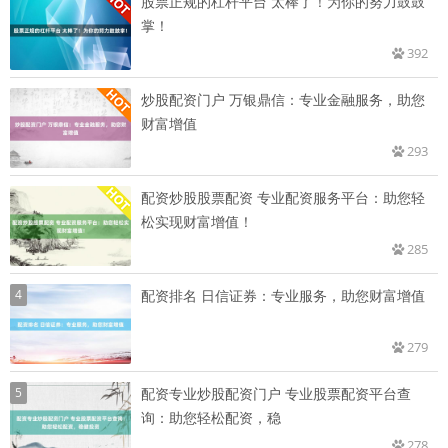
股票正规的杠杆平台 太棒了！为你的努力鼓鼓
掌！
392
炒股配资门户 万银鼎信：专业金融服务，助您
财富增值
293
配资炒股股票配资 专业配资服务平台：助您轻
松实现财富增值！
285
4
配资排名 日信证券：专业服务，助您财富增值
279
5
配资专业炒股配资门户 专业股票配资平台查
询：助您轻松配资，稳
278