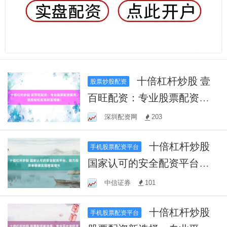
十倍杠杆炒股 壹
股票炒股配资
百旺配资：专业股票配资服
务，助您轻松实现财富增
深圳配资网
203
值！
十倍杠杆炒股
手机股票配资平台
国家认可的安全配资平台，
助力投资者稳健实现财富增
中信证券
101
长
十倍杠杆炒股
手机股票配资平台