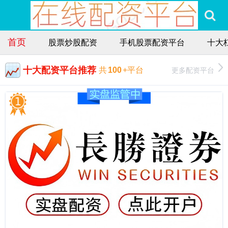
首页
股票炒股配资
手机股票配资平台
十大
十大配资平台推荐
更多配资平台
共
100
+平台