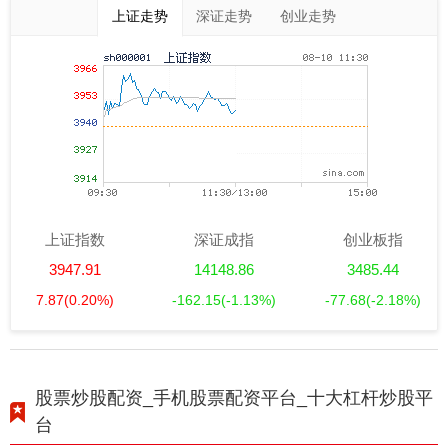
上证走势
深证走势
创业走势
上证指数
深证成指
创业板指
3947.91
14148.86
3485.44
7.87
(0.20%)
-162.15
(-1.13%)
-77.68
(-2.18%)
股票炒股配资_手机股票配资平台_十大杠杆炒股平
台